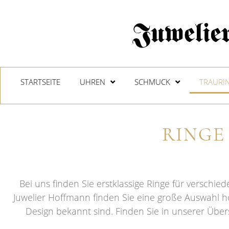
STARTSEITE
UHREN
SCHMUCK
TRAURI
RINGE
Bei uns finden Sie erstklassige Ringe für verschie
Juwelier Hoffmann finden Sie eine große Auswahl ho
Design bekannt sind. Finden Sie in unserer Über