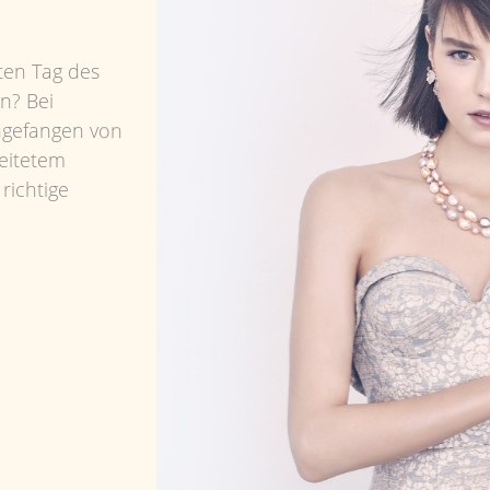
sten Tag des
n? Bei
angefangen von
beitetem
richtige