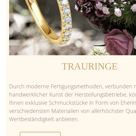
TRAURINGE
Durch moderne Fertigungsmethoden, verbunden 
handwerklicher Kunst der Herstellungsbetriebe, k
Ihnen exklusive Schmuckstücke in Form von Eherin
verschiedensten Materialien von allerhöchster Qua
Wertbeständigkeit anbieten.