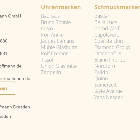
Uhrenmarken
Schmuckmarke
Bauhaus
Bastian
fmann GmbH
Bruno Söhnle
Bella Luce
Casio
Bernd Wolf
n
Iron Annie
Capolavoro
Jaques Lemans
Coer de Lion
2880
Mühle Glashütte
Diamond Group
Rolf Cremer
Drachenfels
2881
Tissot
Elaine Firenze
Union Glashütte
Nordform
hoffmann.de
Zeppelin
Palido
Quinn
lierhoffmann.de
Seinerzeit
hen
Style Avenue
Yana Nesper
fmann Dresden
esden