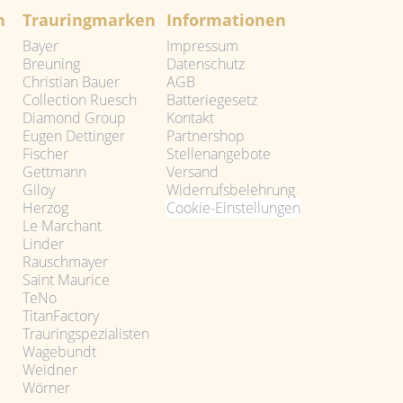
n
Trauringmarken
Informationen
Bayer
Impressum
Breuning
Datenschutz
Christian Bauer
AGB
Collection Ruesch
Batteriegesetz
Diamond Group
Kontakt
Eugen Dettinger
Partnershop
Fischer
Stellenangebote
Gettmann
Versand
Giloy
Widerrufsbelehrung
Herzog
Cookie-Einstellungen
Le Marchant
Linder
Rauschmayer
Saint Maurice
TeNo
TitanFactory
Trauringspezialisten
Wagebundt
Weidner
Wörner