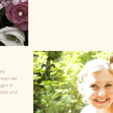
mit
önnen wir
gen in
lität und