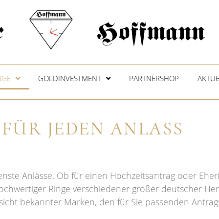
NGE
GOLDINVESTMENT
PARTNERSHOP
AKTUE
 FÜR JEDEN ANLASS
denste Anlässe. Ob für einen Hochzeitsantrag oder Eher
chwertiger Ringe verschiedener großer deutscher Herst
sicht bekannter Marken, den für Sie passenden Antrags