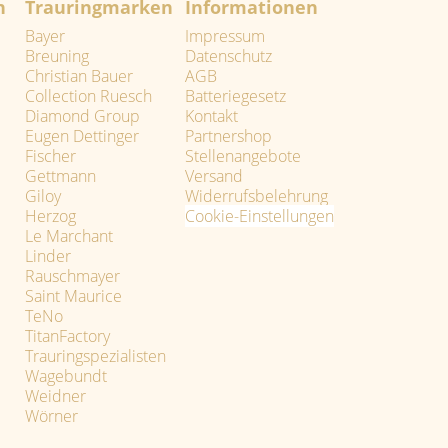
n
Trauringmarken
Informationen
Bayer
Impressum
Breuning
Datenschutz
Christian Bauer
AGB
Collection Ruesch
Batteriegesetz
Diamond Group
Kontakt
Eugen Dettinger
Partnershop
Fischer
Stellenangebote
Gettmann
Versand
Giloy
Widerrufsbelehrung
Herzog
Cookie-Einstellungen
Le Marchant
Linder
Rauschmayer
Saint Maurice
TeNo
TitanFactory
Trauringspezialisten
Wagebundt
Weidner
Wörner