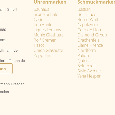
Uhrenmarken
Schmuckmarke
Bauhaus
Bastian
fmann GmbH
Bruno Söhnle
Bella Luce
Casio
Bernd Wolf
n
Iron Annie
Capolavoro
Jaques Lemans
Coer de Lion
2880
Mühle Glashütte
Diamond Group
Rolf Cremer
Drachenfels
2881
Tissot
Elaine Firenze
Union Glashütte
Nordform
hoffmann.de
Zeppelin
Palido
Quinn
lierhoffmann.de
Seinerzeit
hen
Style Avenue
Yana Nesper
fmann Dresden
esden