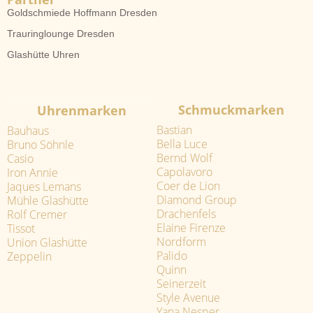
Goldschmiede Hoffmann Dresden
Trauringlounge Dresden
Glashütte Uhren
Schmuckmarken
Uhrenmarken
Bastian
Bauhaus
Bella Luce
Bruno Söhnle
Bernd Wolf
Casio
Capolavoro
Iron Annie
Coer de Lion
Jaques Lemans
Diamond Group
Mühle Glashütte
Drachenfels
Rolf Cremer
Elaine Firenze
Tissot
Nordform
Union Glashütte
Palido
Zeppelin
Quinn
Seinerzeit
Style Avenue
Yana Nesper