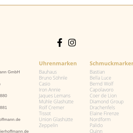
Uhrenmarken
Schmuckmarke
Bauhaus
Bastian
fmann GmbH
Bruno Söhnle
Bella Luce
Casio
Bernd Wolf
n
Iron Annie
Capolavoro
Jaques Lemans
Coer de Lion
2880
Mühle Glashütte
Diamond Group
Rolf Cremer
Drachenfels
2881
Tissot
Elaine Firenze
Union Glashütte
Nordform
hoffmann.de
Zeppelin
Palido
Quinn
lierhoffmann.de