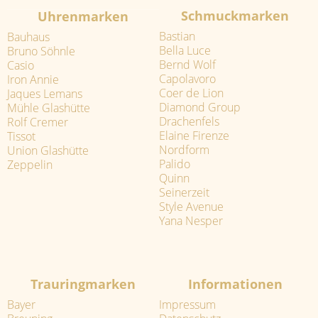
Schmuckmarken
Uhrenmarken
Bastian
Bauhaus
Bella Luce
Bruno Söhnle
Bernd Wolf
Casio
Capolavoro
Iron Annie
Coer de Lion
Jaques Lemans
Diamond Group
Mühle Glashütte
Drachenfels
Rolf Cremer
Elaine Firenze
Tissot
Nordform
Union Glashütte
Palido
Zeppelin
Quinn
Seinerzeit
Style Avenue
Yana Nesper
Trauringmarken
Informationen
Bayer
Impressum