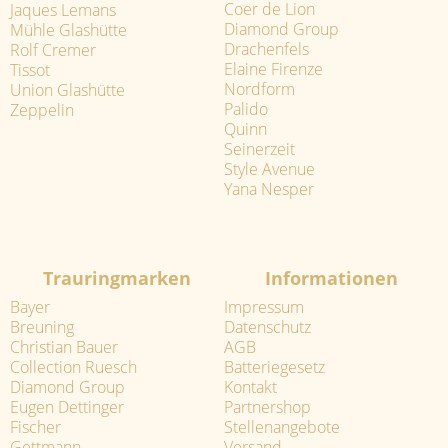
Coer de Lion
Jaques Lemans
Diamond Group
Mühle Glashütte
Drachenfels
Rolf Cremer
Elaine Firenze
Tissot
Nordform
Union Glashütte
Palido
Zeppelin
Quinn
Seinerzeit
Style Avenue
Yana Nesper
Trauringmarken
Informationen
Bayer
Impressum
Breuning
Datenschutz
Christian Bauer
AGB
Collection Ruesch
Batteriegesetz
Diamond Group
Kontakt
Eugen Dettinger
Partnershop
Fischer
Stellenangebote
Gettmann
Versand