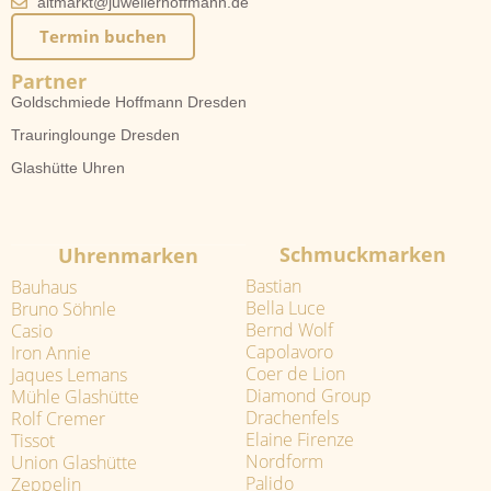
altmarkt@juwelierhoffmann.de
Termin buchen
Partner
Goldschmiede Hoffmann Dresden
Trauringlounge Dresden
Glashütte Uhren
Schmuckmarken
Uhrenmarken
Bastian
Bauhaus
Bella Luce
Bruno Söhnle
Bernd Wolf
Casio
Capolavoro
Iron Annie
Coer de Lion
Jaques Lemans
Diamond Group
Mühle Glashütte
Drachenfels
Rolf Cremer
Elaine Firenze
Tissot
Nordform
Union Glashütte
Palido
Zeppelin