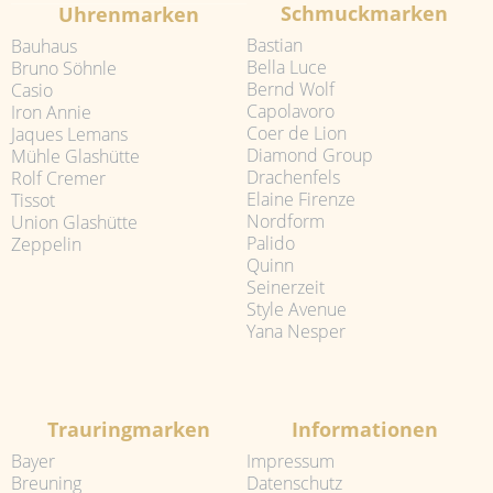
Schmuckmarken
Uhrenmarken
Bastian
Bauhaus
Bella Luce
Bruno Söhnle
Bernd Wolf
Casio
Capolavoro
Iron Annie
Coer de Lion
Jaques Lemans
Diamond Group
Mühle Glashütte
Drachenfels
Rolf Cremer
Elaine Firenze
Tissot
Nordform
Union Glashütte
Palido
Zeppelin
Quinn
Seinerzeit
Style Avenue
Yana Nesper
Trauringmarken
Informationen
Bayer
Impressum
Breuning
Datenschutz