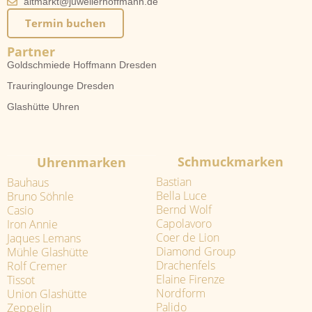
altmarkt@juwelierhoffmann.de
Termin buchen
Partner
Goldschmiede Hoffmann Dresden
Trauringlounge Dresden
Glashütte Uhren
Schmuckmarken
Uhrenmarken
Bastian
Bauhaus
Bella Luce
Bruno Söhnle
Bernd Wolf
Casio
Capolavoro
Iron Annie
Coer de Lion
Jaques Lemans
Diamond Group
Mühle Glashütte
Drachenfels
Rolf Cremer
Elaine Firenze
Tissot
Nordform
Union Glashütte
Palido
Zeppelin